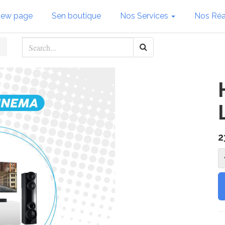
new page
Sen boutique
Nos Services
Nos Réa
2