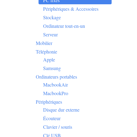
PC fixes
Périphériques & Accessoires
Stockage
Ordinateur tout-en-un
Serveur
Mobilier
Téléphonie
Apple
Samsung
Ordinateurs portables
MacbookAir
MacbookPro
Périphériques
Disque dur externe
Écouteur
Clavier / souris
Clé USB