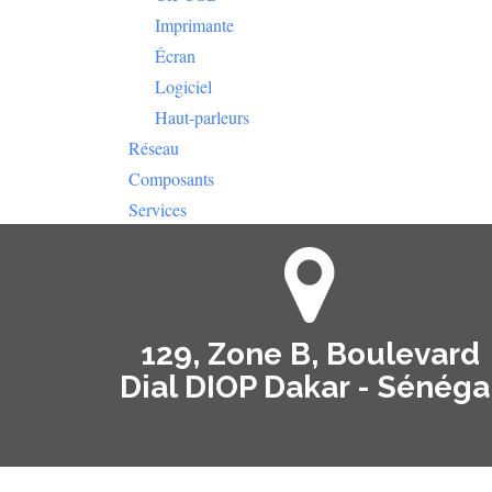
Imprimante
Écran
Logiciel
Haut-parleurs
Réseau
Composants
Services
129, Zone B, Boulevard
Dial DIOP Dakar - Sénéga